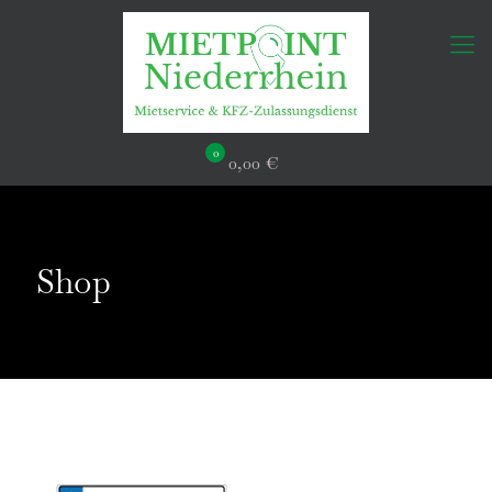
0
0,00 €
Shop