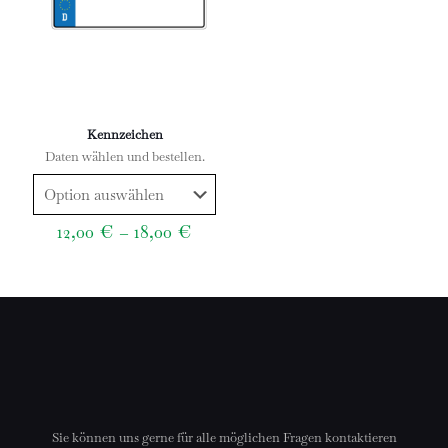
Kennzeichen
Daten wählen und bestellen.
Preisspanne:
12,00
€
–
18,00
€
12,00 €
bis
18,00 €
Sie können uns gerne für alle möglichen Fragen kontaktieren