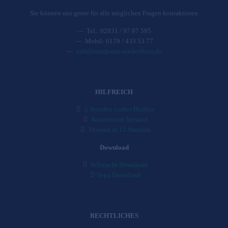
Sie können uns gerne für alle möglichen Fragen kontaktieren
—
Tel.: 02831 / 97 87 595
—
Mobil: 0179 / 433 53 77
—
info@mietpoint-niederrhein.de
HILFREICH
2 Stunden vorher Buchen
Kostenloser Versand
Versand in 12 Stunden
Download
Vollmacht Download
Sepa Download
RECHTLICHES