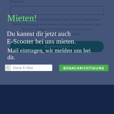
Erforderlich
Passwort
*
Mieten!
Wir verwenden deine personenbezogenen Daten, um eine möglichst gute
Benutzererfahrung auf dieser Website zu ermöglichen, den Zugriff auf dein
Konto zu verwalten und für weitere Zwecke, die in unserer
Du kannst dir jetzt auch
Datenschutzerklärung
beschrieben sind.
E-Scooter bei uns mieten.
Registrieren
Mail eintragen, wir melden uns bei
dir.
BENACHRICHTIGUNG